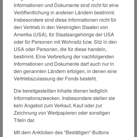
Informationen und Dokumente sind nicht für eine
Veröffentlichung in anderen Ländern bestimmt.
Insbesondere sind diese Informationen nicht für
Investmentkriterien und Investmentansatz
den Vertrieb in den Vereinigten Staaten von
Amerika (USA), für Staatsangehörige der USA
Investition in Qualitätsaktien mit
oder für Personen mit Wohnsitz bzw. Sitz in den
- einer herausragenden Marktposition
USA oder Personen, die für diese handeln,
- verständlichen, nachhaltigen Geschäftsmodellen
bestimmt. Eine Verbreitung der nachfolgenden
- einem fähigen und integren Management
Informationen und Dokumente darf auch nur in
Shareholder Value im Fokus des Unternehmens
den genannten Ländern erfolgen, in denen eine
(z.B. hohe Ausschüttungen, Aktienrückkäufe)
Vertriebszulassung der Fonds besteht.
Hohe Unterbewertung zum inneren Wert („fair value“)
Überdurchschnittliches Kurspotential
Die bereitgestellten Inhalte dienen lediglich
Antizyklisches Nutzen von günstigen Opportunitäten
Informationszwecken. Insbesondere stellen sie
Weltweites Anlageuniversum (Fokus auf Large
kein Angebot zum Verkauf, Kauf oder zur
Caps)
Zeichnung von Wertpapieren oder sonstigen
Konzentriertes Portfolio (ca. 40 -
Titeln dar.
45 Einzelpositionen)
Benchmark-unabhängiges Fondsmanagement
Mit dem Anklicken des "Bestätigen"-Buttons