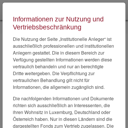
Skip to main navigation
Zum Hauptinhalt springen
Skip to page footer
Informationen zur Nutzung und
Sie sind hier:
Home
MMT Global Value
Vertriebsbeschränkung
Die Nutzung der Seite „Institutionelle Anleger“ ist
Antizyklisches Value-Investing
ausschließlich professionellen und institutionellen
Anlegern gestattet. Die in diesem Bereich zur
Verfügung gestellten Informationen werden diese
Show larger version
vertraulich behandeln und nur an berechtigte
Dritte weitergeben. Die Verpflichtung zur
vertraulichen Behandlung gilt nicht für
Informationen, die allgemein zugänglich sind.
Die nachfolgenden Informationen und Dokumente
richten sich ausschließlich an Interessenten, die
ihren Wohnsitz in Luxemburg, Deutschland oder
Österreich haben. Nur in diesen Ländern sind die
dargestellten Fonds zum Vertrieb zugelassen. Die