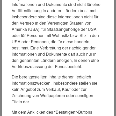
Informationen und Dokumente sind nicht für eine
Investmentchance 2021: "Value-Trendwende in
Veröffentlichung in anderen Ländern bestimmt.
Sicht!" (12/2020)
Insbesondere sind diese Informationen nicht für
den Vertrieb in den Vereinigten Staaten von
Value-Studie Januar 2020
Amerika (USA), für Staatsangehörige der USA
Das Comeback der Rohstoffaktien (1/2020)
oder für Personen mit Wohnsitz bzw. Sitz in den
USA oder Personen, die für diese handeln,
bestimmt. Eine Verbreitung der nachfolgenden
Informationen und Dokumente darf auch nur in
den genannten Ländern erfolgen, in denen eine
Kontakt
Vertriebszulassung der Fonds besteht.
Michael Friebe
Die bereitgestellten Inhalte dienen lediglich
VAA Value Advisors GmbH
Informationszwecken. Insbesondere stellen sie
Telefon +49 89 179 2465 302
kein Angebot zum Verkauf, Kauf oder zur
Kontakt HIER
Zeichnung von Wertpapieren oder sonstigen
Titeln dar.
Mit dem Anklicken des "Bestätigen"-Buttons