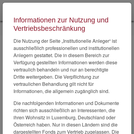
Skip to main navigation
Zum Hauptinhalt springen
Skip to page footer
Informationen zur Nutzung und
Sie sind hier:
Home
MMT Global Value
Studien
Vertriebsbeschränkung
Die Nutzung der Seite „Institutionelle Anleger“ ist
Studien
ausschließlich professionellen und institutionellen
Anlegern gestattet. Die in diesem Bereich zur
Value-Studie 1/2026
Verfügung gestellten Informationen werden diese
vertraulich behandeln und nur an berechtigte
Der Favoritenwechsel läuft
Dritte weitergeben. Die Verpflichtung zur
Value-Studie 12/2025
vertraulichen Behandlung gilt nicht für
Informationen, die allgemein zugänglich sind.
Chancen in GB
Die nachfolgenden Informationen und Dokumente
Value-Studie Mai 2021
richten sich ausschließlich an Interessenten, die
ihren Wohnsitz in Luxemburg, Deutschland oder
Inflation - Gut für Value-Aktien? (5/2021)
Österreich haben. Nur in diesen Ländern sind die
Value-Studie Dezember 2020
dargestellten Fonds zum Vertrieb zugelassen. Die